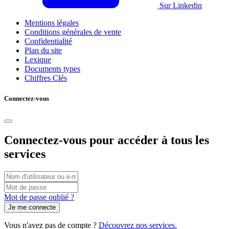
Sur Linkedin
Mentions légales
Conditions générales de vente
Confidentialité
Plan du site
Lexique
Documents types
Chiffres Clés
Connectez-vous
Connectez-vous pour accéder à tous les
services
Connexion
par
Vous
Mot
nom
pouvez
de
Mot de passe oublié ?
d'utilisateur/adresse
utiliser
passe
e-
votre
mail
nom
Vous n'avez pas de compte ?
Découvrez nos services.