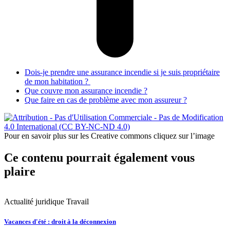
Dois-je prendre une assurance incendie si je suis propriétaire
de mon habitation ?
Que couvre mon assurance incendie ?
Que faire en cas de problème avec mon assureur ?
Pour en savoir plus sur les Creative commons cliquez sur l’image
Ce contenu pourrait également vous
plaire
Actualité juridique
Travail
A
Vacances d'été : droit à la déconnexion
F