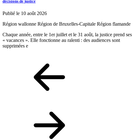
décisions de justice
P
Publié le 10 août 2026
R
Région wallonne
Région de Bruxelles-Capitale
Région flamande
R
Chaque année, entre le 1er juillet et le 31 août, la justice prend ses
q
« vacances ». Elle fonctionne au ralenti : des audiences sont
d
supprimées e