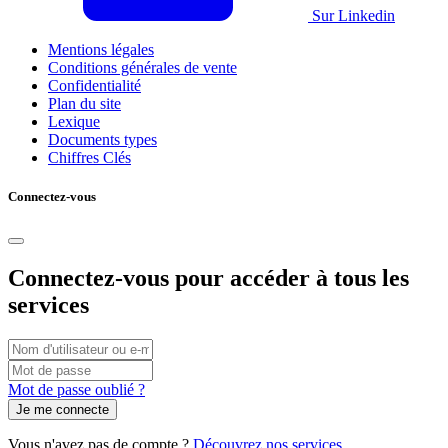
Sur Linkedin
Mentions légales
Conditions générales de vente
Confidentialité
Plan du site
Lexique
Documents types
Chiffres Clés
Connectez-vous
Connectez-vous pour accéder à tous les
services
Connexion
par
Vous
Mot
nom
pouvez
de
Mot de passe oublié ?
d'utilisateur/adresse
utiliser
passe
e-
votre
mail
nom
Vous n'avez pas de compte ?
Découvrez nos services.