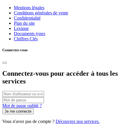
Mentions légales
Conditions générales de vente
Confidentialité
Plan du site
Lexique
Documents types
Chiffres Clés
Connectez-vous
Connectez-vous pour accéder à tous les
services
Connexion
par
Vous
Mot
nom
pouvez
de
Mot de passe oublié ?
d'utilisateur/adresse
utiliser
passe
e-
votre
mail
nom
Vous n'avez pas de compte ?
Découvrez nos services.
d'utilisateur