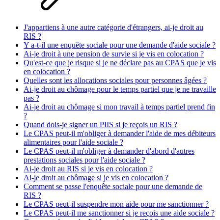
J'appartiens à une autre catégorie d'étrangers, ai-je droit au
RIS ?
Y a-t-il une enquête sociale pour une demande d'aide sociale ?
Ai-je droit à une pension de survie si je vis en colocation ?
Qu'est-ce que je risque si je ne déclare pas au CPAS que je vis
en colocation ?
Quelles sont les allocations sociales pour personnes âgées ?
Ai-je droit au chômage pour le temps partiel que je ne travaille
pas ?
Ai-je droit au chômage si mon travail à temps partiel prend fin
?
Quand dois-je signer un PIIS si je reçois un RIS ?
Le CPAS peut-il m'obliger à demander l'aide de mes débiteurs
alimentaires pour l'aide sociale ?
Le CPAS peut-il m'obliger à demander d'abord d'autres
prestations sociales pour l'aide sociale ?
Ai-je droit au RIS si je vis en colocation ?
Ai-je droit au chômage si je vis en colocation ?
Comment se passe l'enquête sociale pour une demande de
RIS ?
Le CPAS peut-il suspendre mon aide pour me sanctionner ?
Le CPAS peut-il me sanctionner si je reçois une aide sociale ?