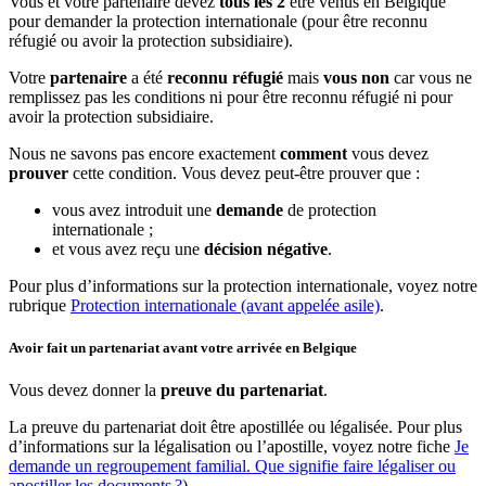
Vous et votre partenaire devez
tous les 2
être venus en Belgique
pour demander la protection internationale (pour être reconnu
réfugié ou avoir la protection subsidiaire).
Votre
partenaire
a été
reconnu réfugié
mais
vous non
car vous ne
remplissez pas les conditions ni pour être reconnu réfugié ni pour
avoir la protection subsidiaire.
Nous ne savons pas encore exactement
comment
vous devez
prouver
cette condition. Vous devez peut-être prouver que :
vous avez introduit une
demande
de protection
internationale ;
et vous avez reçu une
décision négative
.
Pour plus d’informations sur la protection internationale, voyez notre
rubrique
Protection internationale (avant appelée asile)
.
Avoir fait un partenariat avant votre arrivée en Belgique
Vous devez donner la
preuve du partenariat
.
La preuve du partenariat doit être apostillée ou légalisée. Pour plus
d’informations sur la légalisation ou l’apostille, voyez notre fiche
Je
demande un regroupement familial. Que signifie faire légaliser ou
apostiller les documents
?
)