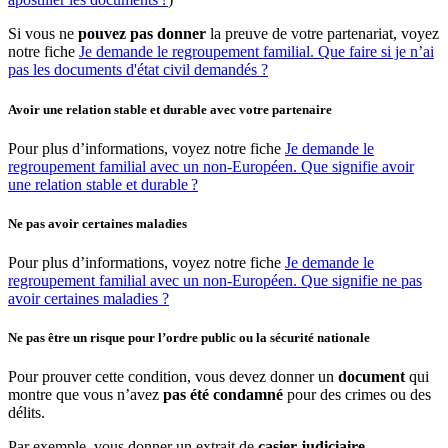
Si vous ne
pouvez pas donner
la preuve de votre partenariat, voyez
notre fiche
Je demande le regroupement familial. Que faire si je n’ai
pas les documents d'état civil demandés ?
Avoir une relation stable et durable avec votre partenaire
Pour plus d’informations, voyez notre fiche
Je demande le
regroupement familial avec un non-Européen. Que signifie avoir
une relation stable et durable
?
Ne pas avoir certaines maladies
Pour plus d’informations, voyez notre fiche
Je demande le
regroupement familial avec un non-Européen. Que signifie ne pas
avoir certaines maladies ?
Ne pas être un risque pour l’ordre public ou la sécurité nationale
Pour prouver cette condition, vous devez donner un
document
qui
montre que vous n’avez
pas été condamné
pour des crimes ou des
délits.
Par exemple, vous donner un extrait de
casier judiciaire
.