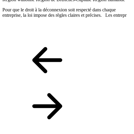
R
Pour que le droit à la déconnexion soit respecté dans chaque
N
entreprise, la loi impose des règles claires et précises. Les entrepr
p
n