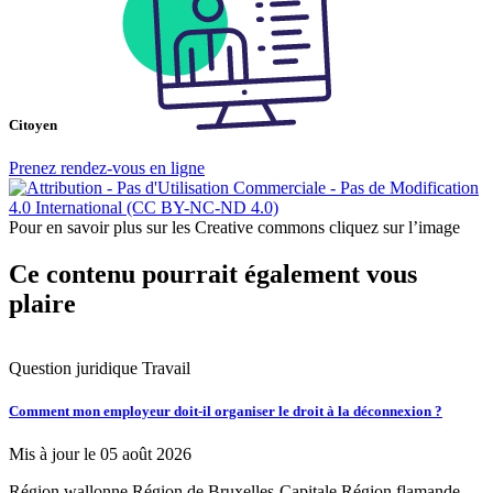
Citoyen
Prenez rendez-vous en ligne
Pour en savoir plus sur les Creative commons cliquez sur l’image
Ce contenu pourrait également vous
plaire
Question juridique
Travail
Q
Comment mon employeur doit-il organiser le droit à la déconnexion ?
M
c
Mis à jour le 05 août 2026
M
Région wallonne
Région de Bruxelles-Capitale
Région flamande