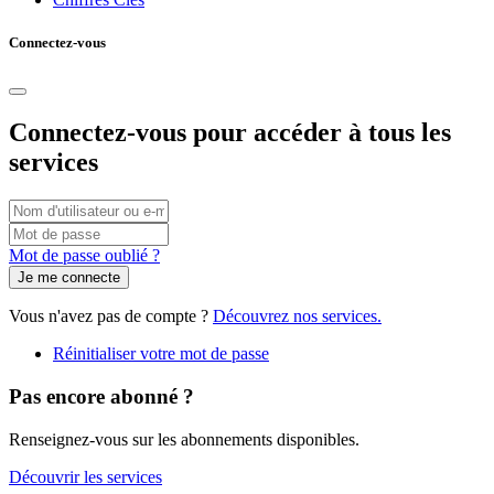
Connectez-vous
Connectez-vous pour accéder à tous les
services
Connexion
par
Vous
Mot
nom
pouvez
de
Mot de passe oublié ?
d'utilisateur/adresse
utiliser
passe
e-
votre
mail
nom
Vous n'avez pas de compte ?
Découvrez nos services.
d'utilisateur
ou
Réinitialiser votre mot de passe
votre
adresse
Pas encore abonné ?
e-
mail
Renseignez-vous sur les abonnements disponibles.
pour
vous
Découvrir les services
connecter.