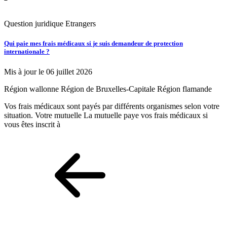
Question juridique
Etrangers
Q
Qui paie mes frais médicaux si je suis demandeur de protection
Q
internationale ?
i
Mis à jour le 06 juillet 2026
M
Région wallonne
Région de Bruxelles-Capitale
Région flamande
R
Vos frais médicaux sont payés par différents organismes selon votre
L
situation. Votre mutuelle La mutuelle paye vos frais médicaux si
a
vous êtes inscrit à
t