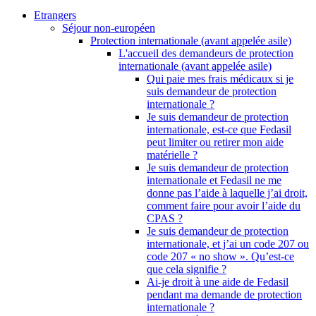
Etrangers
Séjour non-européen
Protection internationale (avant appelée asile)
L'accueil des demandeurs de protection
internationale (avant appelée asile)
Qui paie mes frais médicaux si je
suis demandeur de protection
internationale ?
Je suis demandeur de protection
internationale, est-ce que Fedasil
peut limiter ou retirer mon aide
matérielle ?
Je suis demandeur de protection
internationale et Fedasil ne me
donne pas l’aide à laquelle j’ai droit,
comment faire pour avoir l’aide du
CPAS ?
Je suis demandeur de protection
internationale, et j’ai un code 207 ou
code 207 « no show ». Qu’est-ce
que cela signifie ?
Ai-je droit à une aide de Fedasil
pendant ma demande de protection
internationale ?