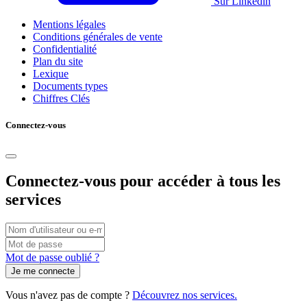
Sur Linkedin
Mentions légales
Conditions générales de vente
Confidentialité
Plan du site
Lexique
Documents types
Chiffres Clés
Connectez-vous
Connectez-vous pour accéder à tous les
services
Connexion
par
Vous
Mot
nom
pouvez
de
Mot de passe oublié ?
d'utilisateur/adresse
utiliser
passe
e-
votre
mail
nom
Vous n'avez pas de compte ?
Découvrez nos services.
d'utilisateur