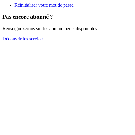
ou
Réinitialiser votre mot de passe
votre
adresse
Pas encore abonné ?
e-
mail
Renseignez-vous sur les abonnements disponibles.
pour
vous
Découvrir les services
connecter.