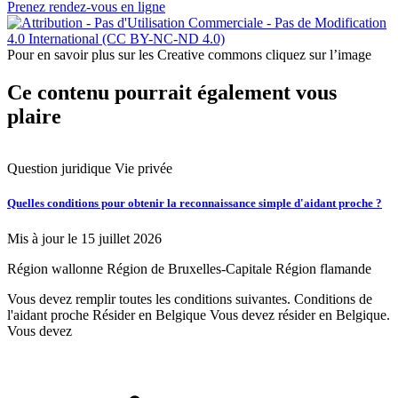
Prenez rendez-vous en ligne
Pour en savoir plus sur les Creative commons cliquez sur l’image
Ce contenu pourrait également vous
plaire
Question juridique
Vie privée
Q
Quelles conditions pour obtenir la reconnaissance simple d'aidant proche ?
S
Mis à jour le 15 juillet 2026
M
Région wallonne
Région de Bruxelles-Capitale
Région flamande
R
Vous devez remplir toutes les conditions suivantes. Conditions de
O
l'aidant proche Résider en Belgique Vous devez résider en Belgique.
p
Vous devez
ê