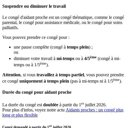
Suspendre ou diminuer le travail
Le congé d'aidant proche est un congé thématique, comme le congé
parental, le congé pour assistance médicale, ou le congé pour soins
palliatifs.
Vous pouvez prendre ce congé pour :
une pause complète (congé à
temps plein
) ;
ou
ème
diminuer votre travail à
mi-temps
ou à
4/5
(congé à mi-
ème
temps ou à 1/5
).
Attention
, si vous
travaillez à temps partiel
, vous pouvez prendre
ème
ce congé
uniquement à temps plein
(pas à mi-temps ni à 1/5
).
Durée du congé pour aidant proche
er
La durée du congé est
doublée
à partir du 1
juillet 2026.
Pour plus d'infos, voyez notre actu
Aidants proches : un congé plus
long et plus flexible
er
Congé demandé à partir du 1
juillet 2026