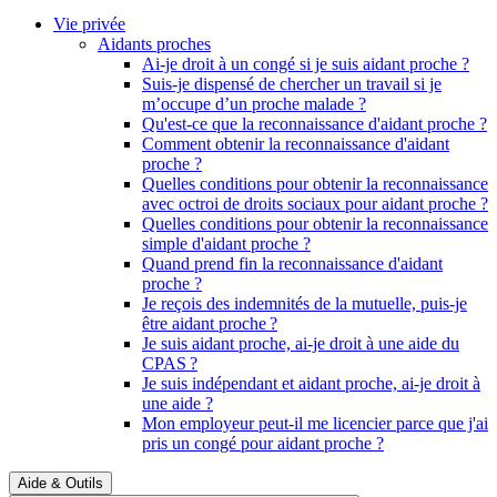
Vie privée
Aidants proches
Ai-je droit à un congé si je suis aidant proche ?
Suis-je dispensé de chercher un travail si je
m’occupe d’un proche malade ?
Qu'est-ce que la reconnaissance d'aidant proche ?
Comment obtenir la reconnaissance d'aidant
proche ?
Quelles conditions pour obtenir la reconnaissance
avec octroi de droits sociaux pour aidant proche ?
Quelles conditions pour obtenir la reconnaissance
simple d'aidant proche ?
Quand prend fin la reconnaissance d'aidant
proche ?
Je reçois des indemnités de la mutuelle, puis-je
être aidant proche ?
Je suis aidant proche, ai-je droit à une aide du
CPAS ?
Je suis indépendant et aidant proche, ai-je droit à
une aide ?
Mon employeur peut-il me licencier parce que j'ai
pris un congé pour aidant proche ?
Aide & Outils