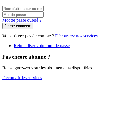
Connexion
par
Vous
Mot
nom
pouvez
de
Mot de passe oublié ?
d'utilisateur/adresse
utiliser
passe
e-
votre
mail
nom
Vous n'avez pas de compte ?
Découvrez nos services.
d'utilisateur
ou
Réinitialiser votre mot de passe
votre
adresse
Pas encore abonné ?
e-
mail
Renseignez-vous sur les abonnements disponibles.
pour
vous
Découvrir les services
connecter.