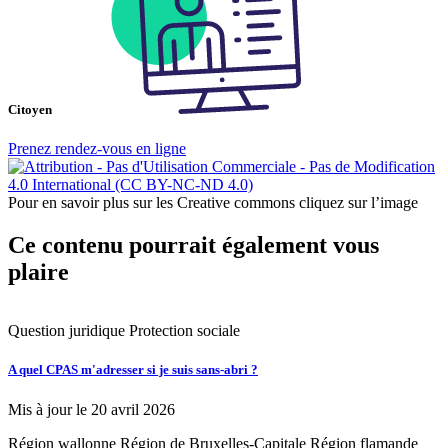
Citoyen
Prenez rendez-vous en ligne
Pour en savoir plus sur les Creative commons cliquez sur l’image
Ce contenu pourrait également vous
plaire
Question juridique
Protection sociale
Q
A quel CPAS m'adresser si je suis sans-abri ?
A
?
Mis à jour le 20 avril 2026
M
Région wallonne
Région de Bruxelles-Capitale
Région flamande