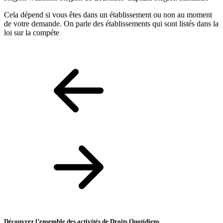
R
Cela dépend si vous êtes dans un établissement ou non au moment
V
de votre demande. On parle des établissements qui sont listés dans la
t
loi sur la compéte
d
Découvrez l’ensemble des activités de Droits Quotidiens