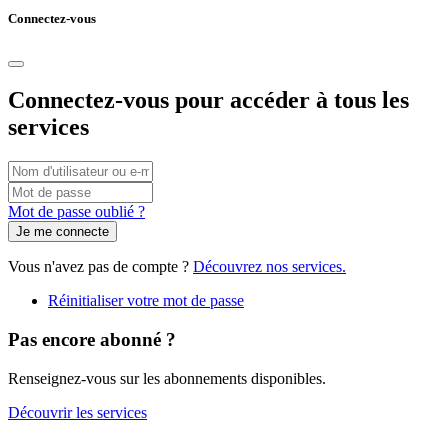
Connectez-vous
Connectez-vous pour accéder à tous les
services
Connexion
par
Vous
Mot
nom
pouvez
de
Mot de passe oublié ?
d'utilisateur/adresse
utiliser
passe
e-
votre
mail
nom
Vous n'avez pas de compte ?
Découvrez nos services.
d'utilisateur
ou
Réinitialiser votre mot de passe
votre
adresse
Pas encore abonné ?
e-
mail
Renseignez-vous sur les abonnements disponibles.
pour
vous
Découvrir les services
connecter.