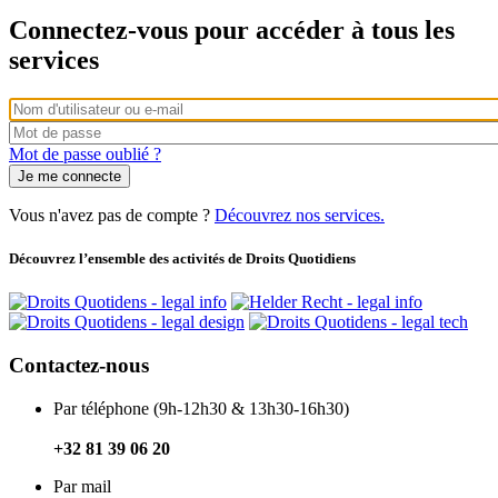
principaux
Connectez-vous pour accéder à tous les
services
Connexion
par
Vous
Mot
nom
pouvez
de
Mot de passe oublié ?
d'utilisateur/adresse
utiliser
passe
e-
votre
mail
nom
Vous n'avez pas de compte ?
Découvrez nos services.
d'utilisateur
ou
Découvrez l’ensemble des activités de Droits Quotidiens
votre
adresse
e-
mail
pour
Contactez-nous
vous
connecter.
Par téléphone (9h-12h30 & 13h30-16h30)
+32 81 39 06 20
Par mail