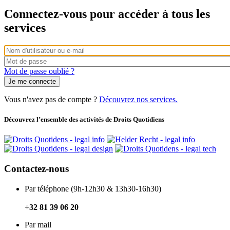
principaux
Connectez-vous pour accéder à tous les
services
Connexion
par
Vous
Mot
nom
pouvez
de
Mot de passe oublié ?
d'utilisateur/adresse
utiliser
passe
e-
votre
mail
nom
Vous n'avez pas de compte ?
Découvrez nos services.
d'utilisateur
ou
Découvrez l’ensemble des activités de Droits Quotidiens
votre
adresse
e-
mail
pour
Contactez-nous
vous
connecter.
Par téléphone (9h-12h30 & 13h30-16h30)
+32 81 39 06 20
Par mail